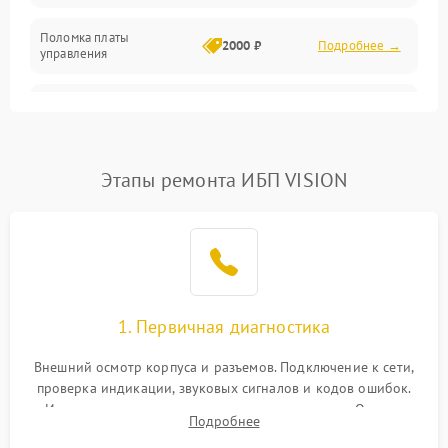
Поломка платы
Механика
2000 ₽
Подробнее →
управления
Неисправность
3000 ₽
Подробнее →
трансформатора
Повреждение
Этапы ремонта ИБП VISION
500 ₽
Подробнее →
конденсаторов
Поломка предохранителя
100 ₽
Подробнее →
Неисправность системы
1000 ₽
Подробнее →
охлаждения
1. Первичная диагностика
Неисправность
500 ₽
Подробнее →
Внешний осмотр корпуса и разъемов. Подключение к сети,
индикаторов
проверка индикации, звуковых сигналов и кодов ошибок.
Измерение входного и выходного напряжения. Оценка
Поломка фильтров
Подробнее
1000 ₽
Подробнее →
реакции ИБП на отключение основного питания без
(EMI/EMC)