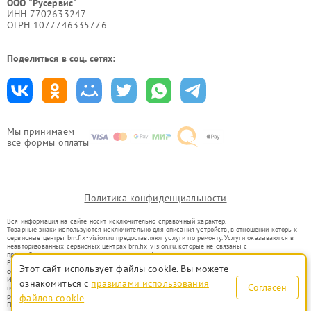
ООО "Русервис"
ИНН 7702633247
ОГРН 1077746335776
Поделиться в соц. сетях:
Мы принимаем
все формы оплаты
Политика конфиденциальности
Вся информация на сайте носит исключительно справочный характер.
Товарные знаки используются исключительно для описания устройств, в отношении которых
сервисные центры brn.fix-vision.ru предоставляют услуги по ремонту. Услуги оказываются в
неавторизованных сервисных центрах brn.fix-vision.ru, которые не связаны с
правообладателями товарных знаков или их официальными представителями.
Ремонт осуществляется для устройств, уже введенных в гражданский оборот в соответствии
Этот сайт использует файлы cookie. Вы можете
со статьей 1487 ГК РФ.
Использование товарных знаков не преследует цели индивидуализации услуг или введения
ознакомиться с
правилами использования
Согласен
потребителей в заблуждение, а служит для информирования о предоставляемых услугах по
ремонту техники указанных брендов.
файлов cookie
Представленная на сайте информация не является публичной офертой, определяемой