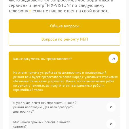
сервисный центр “FIX-VISION” по следующему
телефону
+
если не нашли ответ на свой вопрос.
Общие вопросы
Вопросы по ремонту ИБП
Какие документы вы предоставляете?
На этапе приема устройства на диагностику и последующий
ремонт вам будет предоставлен заказ-наряд с указанием страховых
обязательств на ваше устройство. Далее, после выполнения работ
по ремонту техники, вы получите акт выполненных работ и
гарантийный талон.
Я уже знаю в чем неисправность и какой
ремонт необходим. Для чего проводить
диагностику?
Мне нужен срочный ремонт. Сможете
сделать?