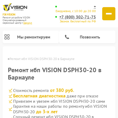
+
Ежедневно, с 10:00 до 20:00
FIX-VISION
+7 (800) 302-71-75
Ремонт устройств VISION
Специализированный
Звонок бесплатный по РФ
cервисный центр г.
Барнаул
Мы ремонтируем
Позвонить
науле
Ремонт ибп VISION DSPH30-20 в Барнауле
Ремонт ибп VISION DSPH30-20 в
Барнауле
от 380 руб.
Стоимость ремонта
Бесплатная диагностика
даже при отказе
Привезем и увезем ибп VISION DSPH30-20 сами
Гарантия на наши работы по ремонту ибп VISION
до 3-х лет
DSPH30-20
Срочный ремонт ибп VISION DSPH30-20 в