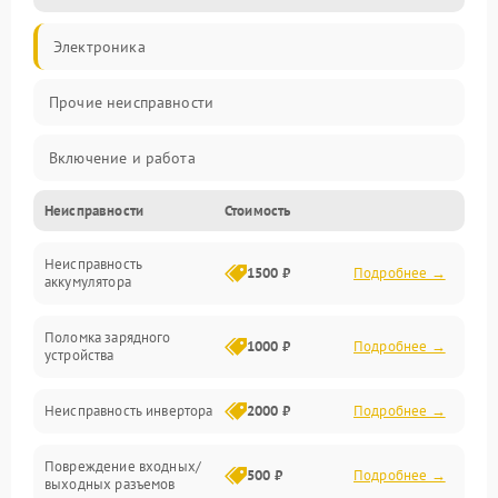
Электроника
Прочие неисправности
Включение и работа
Неисправности
Стоимость
Работа с нагрузкой
Неисправность
Звук и индикация
1500 ₽
Подробнее →
аккумулятора
Питание и режимы
Поломка зарядного
1000 ₽
Подробнее →
устройства
Интерфейсы и связь
Неисправность инвертора
2000 ₽
Подробнее →
Температура и эксплуатация
Повреждение входных/
500 ₽
Подробнее →
выходных разъемов
Механические повреждения