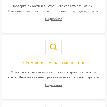
1000 ₽
Подробнее →
от перегрузок
Проверка емкости и внутреннего сопротивления АКБ.
Прозвонка силовых транзисторов инвертора, диодов, реле
Неисправность системы
переключения и трансформатора. Визуальный поиск вздутых
Подробнее
защиты от короткого
1500 ₽
Подробнее →
конденсаторов и прогаров на печатной плате.
замыкания
Повреждение системы
1000 ₽
Подробнее →
защиты от перегрева
Неисправность системы
защиты от
1500 ₽
Подробнее →
перенапряжения
4. Ремонт и замена компонентов
Установка новых аккумуляторных батарей с зачисткой
клемм. Выпаивание неисправных элементов инвертора или
цепи зарядки и монтаж новых радиодеталей.
Подробнее
Восстановление поврежденных токоведущих дорожек и
замена реле.