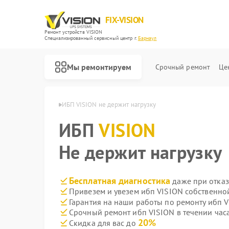
FIX-VISION
Ремонт устройств VISION
Специализированный cервисный центр г.
Барнаул
Мы ремонтируем
Срочный ремонт
Це
п VISION в Барнауле
ИБП VISION не держит нагрузку
ИБП
VISION
Не держит нагрузку
Бесплатная диагностика
даже при отказ
Привезем и увезем ибп VISION собственно
Гарантия на наши работы по ремонту ибп 
Срочный ремонт ибп VISION в течении час
20%
Скидка для вас до