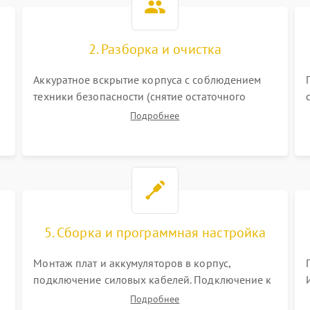
2. Разборка и очистка
Аккуратное вскрытие корпуса с соблюдением
техники безопасности (снятие остаточного
заряда). Очистка плат, радиаторов и кулеров от
Подробнее
пыли с помощью сжатого воздуха и кистей для
я
предотвращения перегрева и замыканий.
5. Сборка и программная настройка
Монтаж плат и аккумуляторов в корпус,
подключение силовых кабелей. Подключение к
ПК для программной калибровки констант
Подробнее