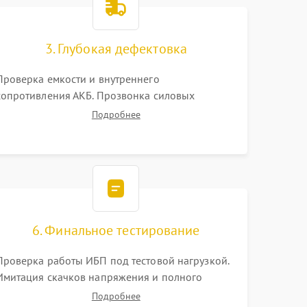
3. Глубокая дефектовка
Проверка емкости и внутреннего
сопротивления АКБ. Прозвонка силовых
транзисторов инвертора, диодов, реле
Подробнее
переключения и трансформатора. Визуальный
поиск вздутых конденсаторов и прогаров на
печатной плате.
6. Финальное тестирование
Проверка работы ИБП под тестовой нагрузкой.
Имитация скачков напряжения и полного
отключения сети. Контроль времени автономной
Подробнее