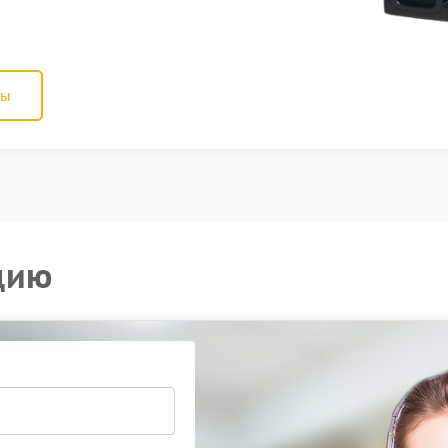
ны
цию