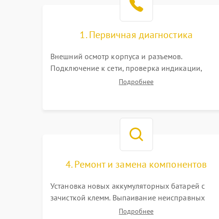
1. Первичная диагностика
Внешний осмотр корпуса и разъемов.
Подключение к сети, проверка индикации,
звуковых сигналов и кодов ошибок. Измерение
Подробнее
входного и выходного напряжения. Оценка
реакции ИБП на отключение основного питани
без нагрузки.
4. Ремонт и замена компонентов
Установка новых аккумуляторных батарей с
зачисткой клемм. Выпаивание неисправных
элементов инвертора или цепи зарядки и
Подробнее