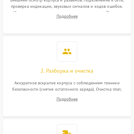
Внешний осмотр корпуса и разъемов. Подключение к сети,
проверка индикации, звуковых сигналов и кодов ошибок.
Измерение входного и выходного напряжения. Оценка
Подробнее
реакции ИБП на отключение основного питания без
нагрузки.
2. Разборка и очистка
Аккуратное вскрытие корпуса с соблюдением техники
безопасности (снятие остаточного заряда). Очистка плат,
радиаторов и кулеров от пыли с помощью сжатого воздуха
Подробнее
и кистей для предотвращения перегрева и замыканий.