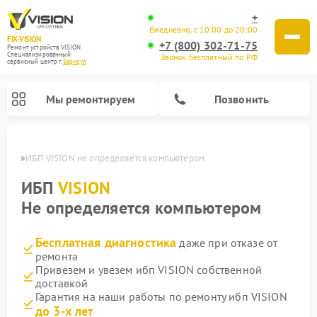
+
Ежедневно, с 10:00 до 20:00
FIX-VISION
+7 (800) 302-71-75
Ремонт устройств VISION
Специализированный
Звонок бесплатный по РФ
cервисный центр г.
Барнаул
Мы ремонтируем
Позвонить
науле
ИБП VISION не определяется компьютером
ИБП
VISION
Не определяется компьютером
Бесплатная диагностика
даже при отказе от
ремонта
Привезем и увезем ибп VISION собственной
доставкой
Гарантия на наши работы по ремонту ибп VISION
до 3-х лет