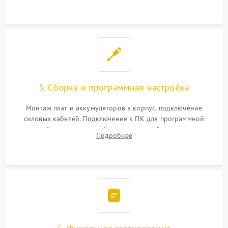
замена реле.
5. Сборка и программная настройка
Монтаж плат и аккумуляторов в корпус, подключение
силовых кабелей. Подключение к ПК для программной
калибровки констант батареи, настройки порогов
Подробнее
срабатывания AVR и сброса счетчиков старения АКБ.