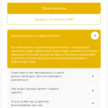
Общие вопросы
Вопросы по ремонту ИБП
Какие документы вы предоставляете?
На этапе приема устройства на диагностику и последующий
ремонт вам будет предоставлен заказ-наряд с указанием страховых
обязательств на ваше устройство. Далее, после выполнения работ
по ремонту техники, вы получите акт выполненных работ и
гарантийный талон.
Я уже знаю в чем неисправность и какой
ремонт необходим. Для чего проводить
диагностику?
Мне нужен срочный ремонт. Сможете
сделать?
Я хочу, чтобы мое устройство
ремонтировали при мне.