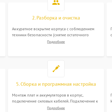
2. Разборка и очистка
Аккуратное вскрытие корпуса с соблюдением
техники безопасности (снятие остаточного
заряда). Очистка плат, радиаторов и кулеров от
Подробнее
пыли с помощью сжатого воздуха и кистей для
я
предотвращения перегрева и замыканий.
5. Сборка и программная настройка
Монтаж плат и аккумуляторов в корпус,
подключение силовых кабелей. Подключение к
ПК для программной калибровки констант
Подробнее