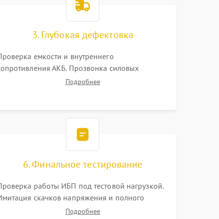
3. Глубокая дефектовка
Проверка емкости и внутреннего
сопротивления АКБ. Прозвонка силовых
транзисторов инвертора, диодов, реле
Подробнее
переключения и трансформатора. Визуальный
поиск вздутых конденсаторов и прогаров на
печатной плате.
6. Финальное тестирование
Проверка работы ИБП под тестовой нагрузкой.
Имитация скачков напряжения и полного
отключения сети. Контроль времени автономной
Подробнее