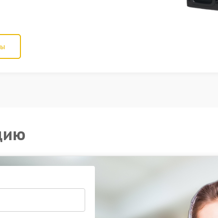
ны
цию