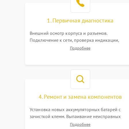
1. Первичная диагностика
Внешний осмотр корпуса и разъемов.
Подключение к сети, проверка индикации,
звуковых сигналов и кодов ошибок. Измерение
Подробнее
входного и выходного напряжения. Оценка
реакции ИБП на отключение основного питани
без нагрузки.
4. Ремонт и замена компонентов
Установка новых аккумуляторных батарей с
зачисткой клемм. Выпаивание неисправных
элементов инвертора или цепи зарядки и
Подробнее