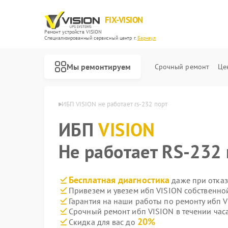
FIX-VISION
Ремонт устройств VISION
Специализированный cервисный центр г.
Барнаул
Мы ремонтируем
Срочный ремонт
Це
п VISION в Барнауле
ИБП VISION не работает rs-232 порт
ИБП
VISION
Не работает RS-232 
Бесплатная диагностика
даже при отказ
Привезем и увезем ибп VISION собственно
Гарантия на наши работы по ремонту ибп 
Срочный ремонт ибп VISION в течении час
20%
Скидка для вас до