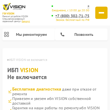
+
Ежедневно, с 10:00 до 20:00
FIX-VISION
+7 (800) 302-71-75
Ремонт устройств VISION
Специализированный
Звонок бесплатный по РФ
cервисный центр г.
Барнаул
Мы ремонтируем
Позвонить
науле
ИБП VISION не включается
ИБП
VISION
Не включается
Бесплатная диагностика
даже при отказе от
ремонта
Привезем и увезем ибп VISION собственной
доставкой
Гарантия на наши работы по ремонту ибп VISION