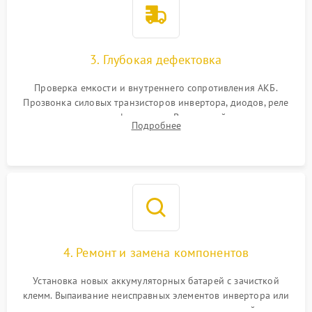
3. Глубокая дефектовка
Проверка емкости и внутреннего сопротивления АКБ.
Прозвонка силовых транзисторов инвертора, диодов, реле
переключения и трансформатора. Визуальный поиск вздутых
Подробнее
конденсаторов и прогаров на печатной плате.
4. Ремонт и замена компонентов
Установка новых аккумуляторных батарей с зачисткой
клемм. Выпаивание неисправных элементов инвертора или
цепи зарядки и монтаж новых радиодеталей.