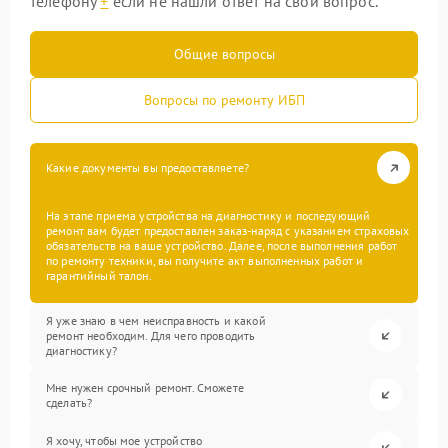
телефону
+
если не нашли ответ на свой вопрос.
Общие вопросы
Вопросы по ремонту ИБП
Какие документы вы предоставляете?
На этапе приема устройства на диагностику и последующий
ремонт вам будет предоставлен заказ-наряд с указанием страховых
обязательств на ваше устройство. Далее, после выполнения работ
по ремонту техники, вы получите акт выполненных работ и
гарантийный талон.
Я уже знаю в чем неисправность и какой
ремонт необходим. Для чего проводить
диагностику?
Мне нужен срочный ремонт. Сможете
сделать?
Я хочу, чтобы мое устройство