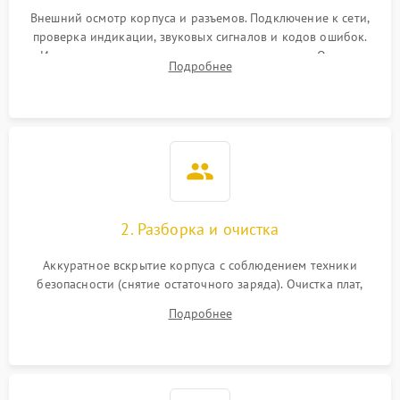
Внешний осмотр корпуса и разъемов. Подключение к сети,
проверка индикации, звуковых сигналов и кодов ошибок.
Измерение входного и выходного напряжения. Оценка
Подробнее
реакции ИБП на отключение основного питания без
нагрузки.
2. Разборка и очистка
Аккуратное вскрытие корпуса с соблюдением техники
безопасности (снятие остаточного заряда). Очистка плат,
радиаторов и кулеров от пыли с помощью сжатого воздуха
Подробнее
и кистей для предотвращения перегрева и замыканий.