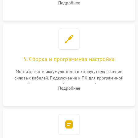
Подробнее
Восстановление поврежденных токоведущих дорожек и
замена реле.
5. Сборка и программная настройка
Монтаж плат и аккумуляторов в корпус, подключение
силовых кабелей. Подключение к ПК для программной
калибровки констант батареи, настройки порогов
Подробнее
срабатывания AVR и сброса счетчиков старения АКБ.