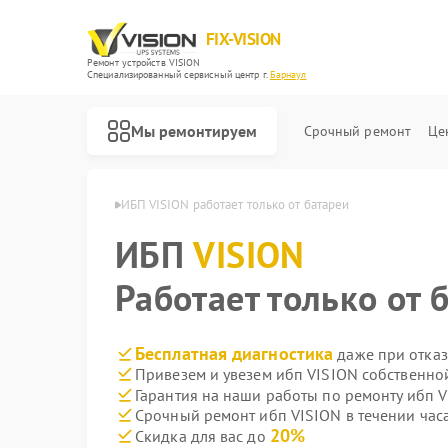
FIX-VISION
Ремонт устройств VISION
Специализированный cервисный центр г.
Барнаул
Мы ремонтируем
Срочный ремонт
Це
п VISION в Барнауле
ИБП VISION работает только от батареи
ИБП
VISION
Работает только от 
Бесплатная диагностика
даже при отказ
Привезем и увезем ибп VISION собственно
Гарантия на наши работы по ремонту ибп 
Срочный ремонт ибп VISION в течении час
20%
Скидка для вас до