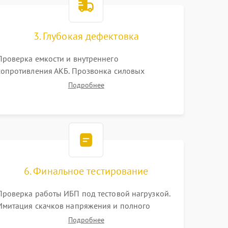
3. Глубокая дефектовка
Проверка емкости и внутреннего
сопротивления АКБ. Прозвонка силовых
транзисторов инвертора, диодов, реле
Подробнее
переключения и трансформатора. Визуальный
поиск вздутых конденсаторов и прогаров на
печатной плате.
6. Финальное тестирование
Проверка работы ИБП под тестовой нагрузкой.
Имитация скачков напряжения и полного
отключения сети. Контроль времени автономной
Подробнее