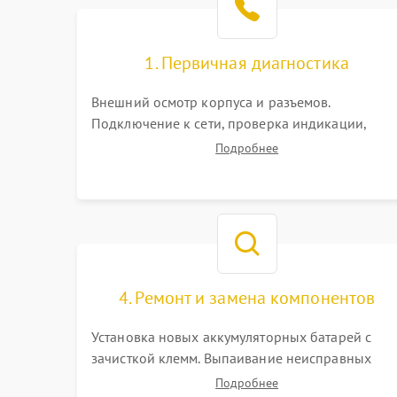
1. Первичная диагностика
Внешний осмотр корпуса и разъемов.
Подключение к сети, проверка индикации,
звуковых сигналов и кодов ошибок. Измерение
Подробнее
входного и выходного напряжения. Оценка
реакции ИБП на отключение основного питани
без нагрузки.
4. Ремонт и замена компонентов
Установка новых аккумуляторных батарей с
зачисткой клемм. Выпаивание неисправных
элементов инвертора или цепи зарядки и
Подробнее