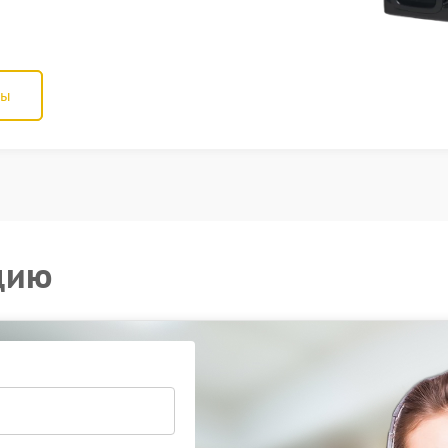
ны
цию