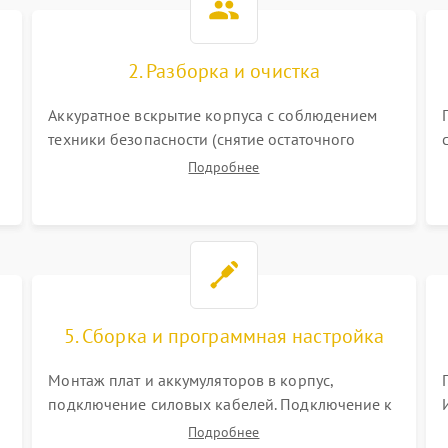
2. Разборка и очистка
Аккуратное вскрытие корпуса с соблюдением
техники безопасности (снятие остаточного
заряда). Очистка плат, радиаторов и кулеров от
Подробнее
пыли с помощью сжатого воздуха и кистей для
я
предотвращения перегрева и замыканий.
5. Сборка и программная настройка
Монтаж плат и аккумуляторов в корпус,
подключение силовых кабелей. Подключение к
ПК для программной калибровки констант
Подробнее