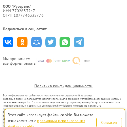
ООО "Русервис"
ИНН 7702633247
ОГРН 1077746335776
Поделиться в соц. сетях:
Мы принимаем
все формы оплаты
Политика конфиденциальности
Вся информация на сайте носит исключительно справочный характер.
Товарные знаки используются исключительно для описания устройств, в отношении которых
сервисные центры brn.fix-vision.ru предоставляют услуги по ремонту. Услуги оказываются в
неавторизованных сервисных центрах brn.fix-vision.ru, которые не связаны с
правообладателями товарных знаков или их официальными представителями.
Ремонт осуществляется для устройств, уже введенных в гражданский оборот в соответствии
Этот сайт использует файлы cookie. Вы можете
со статьей 1487 ГК РФ.
Использование товарных знаков не преследует цели индивидуализации услуг или введения
ознакомиться с
правилами использования
Согласен
потребителей в заблуждение, а служит для информирования о предоставляемых услугах по
ремонту техники указанных брендов.
файлов cookie