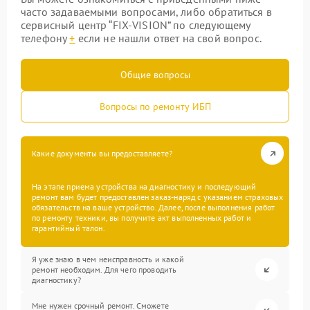
часто задаваемыми вопросами, либо обратиться в
сервисный центр “FIX-VISION” по следующему
телефону
+
если не нашли ответ на свой вопрос.
Общие вопросы
Вопросы по ремонту ИБП
Какие документы вы предоставляете?
На этапе приема устройства на диагностику и последующий
ремонт вам будет предоставлен заказ-наряд с указанием страховых
обязательств на ваше устройство. Далее, после выполнения работ
по ремонту техники, вы получите акт выполненных работ и
гарантийный талон.
Я уже знаю в чем неисправность и какой
ремонт необходим. Для чего проводить
диагностику?
Мне нужен срочный ремонт. Сможете