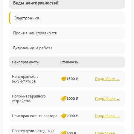
Виды неисправностей
Электроника
Прочие неисправности
Включение и работа
Неисправности
Стоимость
Работа с нагрузкой
Неисправность
Звук и индикация
1500 ₽
Подробнее →
аккумулятора
Питание и режимы
Поломка зарядного
1000 ₽
Подробнее →
устройства
Интерфейсы и связь
Неисправность инвертора
2000 ₽
Подробнее →
Температура и эксплуатация
Повреждение входных/
500 ₽
Подробнее →