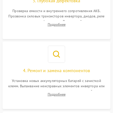
3. Глубокая дефектовка
Поломка системы защиты
1000 ₽
Подробнее →
от перегрузок
Проверка емкости и внутреннего сопротивления АКБ.
Прозвонка силовых транзисторов инвертора, диодов, реле
Неисправность системы
переключения и трансформатора. Визуальный поиск вздутых
Подробнее
защиты от короткого
1500 ₽
Подробнее →
конденсаторов и прогаров на печатной плате.
замыкания
Повреждение системы
1000 ₽
Подробнее →
защиты от перегрева
Неисправность системы
защиты от
1500 ₽
Подробнее →
перенапряжения
4. Ремонт и замена компонентов
Установка новых аккумуляторных батарей с зачисткой
клемм. Выпаивание неисправных элементов инвертора или
цепи зарядки и монтаж новых радиодеталей.
Подробнее
Восстановление поврежденных токоведущих дорожек и
замена реле.