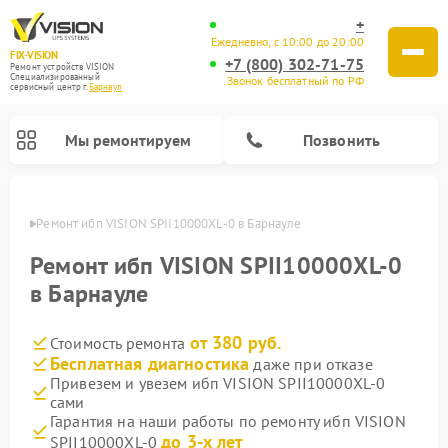
+
Ежедневно, с 10:00 до 20:00
FIX-VISION
+7 (800) 302-71-75
Ремонт устройств VISION
Специализированный
Звонок бесплатный по РФ
cервисный центр г.
Барнаул
Мы ремонтируем
Позвонить
науле
Ремонт ибп VISION SPII10000XL-0 в Барнауле
Ремонт ибп VISION SPII10000XL-0
в Барнауле
от 380 руб.
Стоимость ремонта
Бесплатная диагностика
даже при отказе
Привезем и увезем ибп VISION SPII10000XL-0
сами
Гарантия на наши работы по ремонту ибп VISION
до 3-х лет
SPII10000XL-0