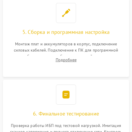
5. Сборка и программная настройка
Монтаж плат и аккумуляторов в корпус, подключение
силовых кабелей. Подключение к ПК для программной
калибровки констант батареи, настройки порогов
Подробнее
срабатывания AVR и сброса счетчиков старения АКБ.
6. Финальное тестирование
Проверка работы ИБП под тестовой нагрузкой. Имитация
скачков напряжения и полного отключения сети. Контроль