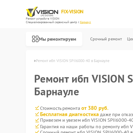
FIX-VISION
Ремонт устройств VISION
Специализированный cервисный центр г.
Барнаул
Мы ремонтируем
Срочный ремонт
Це
п VISION в Барнауле
Ремонт ибп VISION SPII6000-40 в Барнауле
Ремонт ибп VISION S
Барнауле
от 380 руб.
Стоимость ремонта
Бесплатная диагностика
даже при отказ
Привезем и увезем ибп VISION SPII6000-4
Гарантия на наши работы по ремонту ибп 
Срочный ремонт ибп VISION SPII6000-40 в