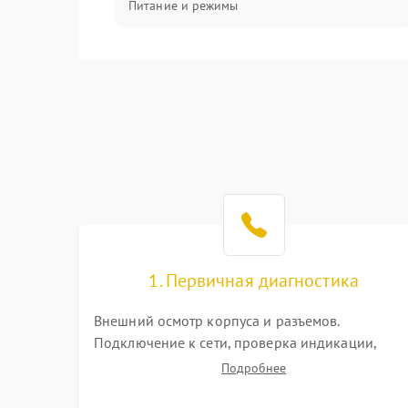
Питание и режимы
Интерфейсы и связь
Температура и эксплуатация
Механические повреждения
Механика
1. Первичная диагностика
Внешний осмотр корпуса и разъемов.
Подключение к сети, проверка индикации,
звуковых сигналов и кодов ошибок. Измерение
Подробнее
входного и выходного напряжения. Оценка