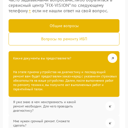
сервисный центр “FIX-VISION” по следующему
телефону
+
если не нашли ответ на свой вопрос.
Общие вопросы
Вопросы по ремонту ИБП
Какие документы вы предоставляете?
На этапе приема устройства на диагностику и последующий
ремонт вам будет предоставлен заказ-наряд с указанием страховых
обязательств на ваше устройство. Далее, после выполнения работ
по ремонту техники, вы получите акт выполненных работ и
гарантийный талон.
Я уже знаю в чем неисправность и какой
ремонт необходим. Для чего проводить
диагностику?
Мне нужен срочный ремонт. Сможете
сделать?