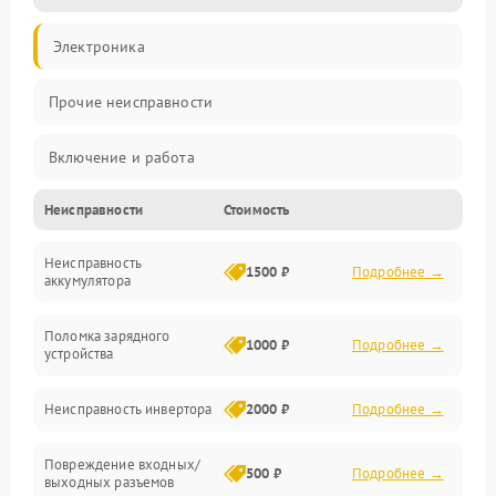
Электроника
Прочие неисправности
Включение и работа
Неисправности
Стоимость
Работа с нагрузкой
Неисправность
Звук и индикация
1500 ₽
Подробнее →
аккумулятора
Питание и режимы
Поломка зарядного
1000 ₽
Подробнее →
устройства
Интерфейсы и связь
Неисправность инвертора
2000 ₽
Подробнее →
Температура и эксплуатация
Повреждение входных/
500 ₽
Подробнее →
выходных разъемов
Механические повреждения