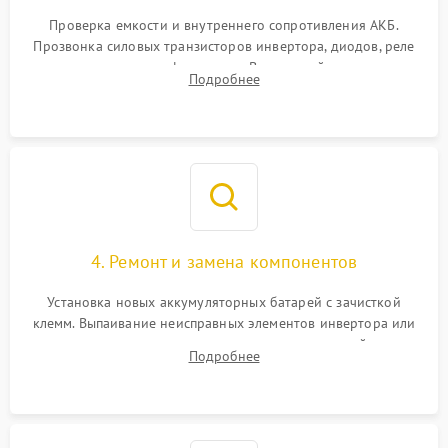
1000 ₽
Подробнее →
от перегрузок
Проверка емкости и внутреннего сопротивления АКБ.
Прозвонка силовых транзисторов инвертора, диодов, реле
Неисправность системы
переключения и трансформатора. Визуальный поиск вздутых
Подробнее
защиты от короткого
1500 ₽
Подробнее →
конденсаторов и прогаров на печатной плате.
замыкания
Повреждение системы
1000 ₽
Подробнее →
защиты от перегрева
Неисправность системы
защиты от
1500 ₽
Подробнее →
перенапряжения
4. Ремонт и замена компонентов
Установка новых аккумуляторных батарей с зачисткой
клемм. Выпаивание неисправных элементов инвертора или
цепи зарядки и монтаж новых радиодеталей.
Подробнее
Восстановление поврежденных токоведущих дорожек и
замена реле.