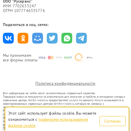
ООО "Русервис"
ИНН 7702633247
ОГРН 1077746335776
Поделиться в соц. сетях:
Мы принимаем
все формы оплаты
Политика конфиденциальности
Вся информация на сайте носит исключительно справочный характер.
Товарные знаки используются исключительно для описания устройств, в отношении которых
сервисные центры brn.fix-vision.ru предоставляют услуги по ремонту. Услуги оказываются в
неавторизованных сервисных центрах brn.fix-vision.ru, которые не связаны с
правообладателями товарных знаков или их официальными представителями.
Ремонт осуществляется для устройств, уже введенных в гражданский оборот в соответствии
Этот сайт использует файлы cookie. Вы можете
со статьей 1487 ГК РФ.
Использование товарных знаков не преследует цели индивидуализации услуг или введения
ознакомиться с
правилами использования
Согласен
потребителей в заблуждение, а служит для информирования о предоставляемых услугах по
ремонту техники указанных брендов.
файлов cookie
Представленная на сайте информация не является публичной офертой, определяемой