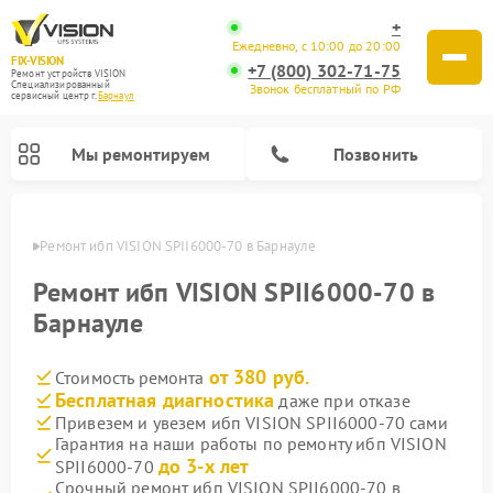
+
Ежедневно, с 10:00 до 20:00
FIX-VISION
+7 (800) 302-71-75
Ремонт устройств VISION
Специализированный
Звонок бесплатный по РФ
cервисный центр г.
Барнаул
Мы ремонтируем
Позвонить
науле
Ремонт ибп VISION SPII6000-70 в Барнауле
Ремонт ибп VISION SPII6000-70 в
Барнауле
от 380 руб.
Стоимость ремонта
Бесплатная диагностика
даже при отказе
Привезем и увезем ибп VISION SPII6000-70 сами
Гарантия на наши работы по ремонту ибп VISION
до 3-х лет
SPII6000-70
Срочный ремонт ибп VISION SPII6000-70 в