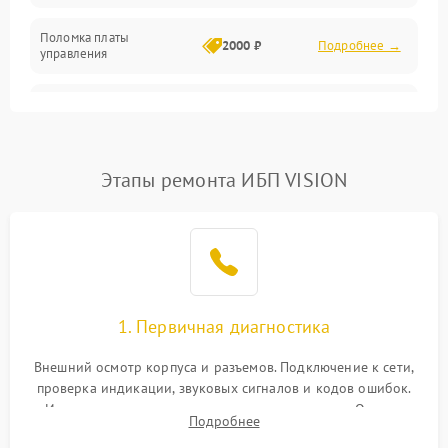
Поломка платы
Механика
2000 ₽
Подробнее →
управления
Неисправность
3000 ₽
Подробнее →
трансформатора
Повреждение
Этапы ремонта ИБП VISION
500 ₽
Подробнее →
конденсаторов
Поломка предохранителя
100 ₽
Подробнее →
Неисправность системы
1000 ₽
Подробнее →
охлаждения
1. Первичная диагностика
Неисправность
500 ₽
Подробнее →
Внешний осмотр корпуса и разъемов. Подключение к сети,
индикаторов
проверка индикации, звуковых сигналов и кодов ошибок.
Измерение входного и выходного напряжения. Оценка
Поломка фильтров
Подробнее
1000 ₽
Подробнее →
реакции ИБП на отключение основного питания без
(EMI/EMC)