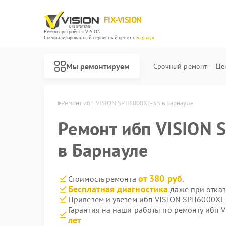
FIX-VISION
Ремонт устройств VISION
Специализированный cервисный центр г.
Барнаул
Мы ремонтируем
Срочный ремонт
Це
п VISION в Барнауле
Ремонт ибп VISION SPII6000XL-35 в Барнауле
Ремонт ибп VISION 
в Барнауле
от 380 руб.
Стоимость ремонта
Бесплатная диагностика
даже при отказ
Привезем и увезем ибп VISION SPII6000XL
Гарантия на наши работы по ремонту ибп 
лет