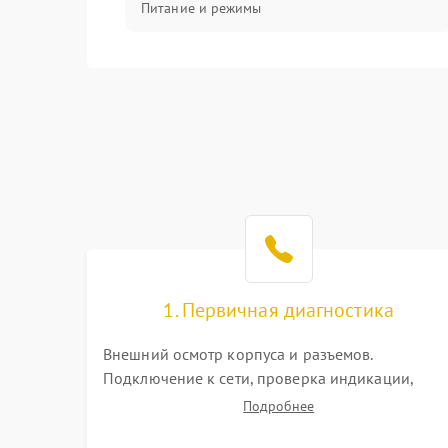
Питание и режимы
Интерфейсы и связь
Температура и эксплуатация
Механические повреждения
Механика
1. Первичная диагностика
Внешний осмотр корпуса и разъемов.
Подключение к сети, проверка индикации,
звуковых сигналов и кодов ошибок. Измерение
Подробнее
входного и выходного напряжения. Оценка