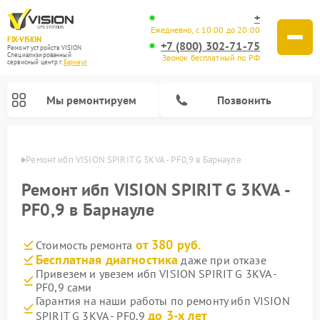
+
Ежедневно, с 10:00 до 20:00
FIX-VISION
+7 (800) 302-71-75
Ремонт устройств VISION
Специализированный
Звонок бесплатный по РФ
cервисный центр г.
Барнаул
Мы ремонтируем
Позвонить
науле
Ремонт ибп VISION SPIRIT G 3KVA - PF0,9 в Барнауле
Ремонт ибп VISION SPIRIT G 3KVA -
PF0,9 в Барнауле
от 380 руб.
Стоимость ремонта
Бесплатная диагностика
даже при отказе
Привезем и увезем ибп VISION SPIRIT G 3KVA -
PF0,9 сами
Гарантия на наши работы по ремонту ибп VISION
до 3-х лет
SPIRIT G 3KVA - PF0,9