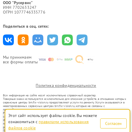
ООО "Русервис"
ИНН 7702633247
ОГРН 1077746335776
Поделиться в соц. сетях:
Мы принимаем
все формы оплаты
Политика конфиденциальности
Вся информация на сайте носит исключительно справочный характер.
Товарные знаки используются исключительно для описания устройств, в отношении которых
сервисные центры brn.fix-vision.ru предоставляют услуги по ремонту. Услуги оказываются в
неавторизованных сервисных центрах brn.fix-vision.ru, которые не связаны с
правообладателями товарных знаков или их официальными представителями.
Ремонт осуществляется для устройств, уже введенных в гражданский оборот в соответствии
Этот сайт использует файлы cookie. Вы можете
со статьей 1487 ГК РФ.
Использование товарных знаков не преследует цели индивидуализации услуг или введения
ознакомиться с
правилами использования
Согласен
потребителей в заблуждение, а служит для информирования о предоставляемых услугах по
ремонту техники указанных брендов.
файлов cookie
Представленная на сайте информация не является публичной офертой, определяемой