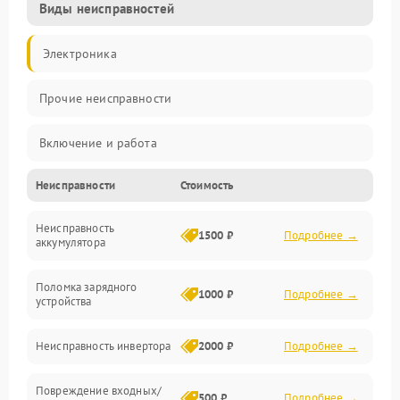
Виды неисправностей
Электроника
Прочие неисправности
Включение и работа
Неисправности
Стоимость
Работа с нагрузкой
Неисправность
Звук и индикация
1500 ₽
Подробнее →
аккумулятора
Питание и режимы
Поломка зарядного
1000 ₽
Подробнее →
устройства
Интерфейсы и связь
Неисправность инвертора
2000 ₽
Подробнее →
Температура и эксплуатация
Повреждение входных/
500 ₽
Подробнее →