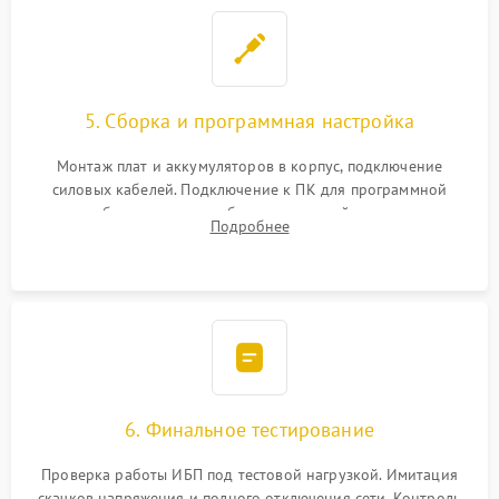
5. Сборка и программная настройка
Монтаж плат и аккумуляторов в корпус, подключение
силовых кабелей. Подключение к ПК для программной
калибровки констант батареи, настройки порогов
Подробнее
срабатывания AVR и сброса счетчиков старения АКБ.
6. Финальное тестирование
Проверка работы ИБП под тестовой нагрузкой. Имитация
скачков напряжения и полного отключения сети. Контроль