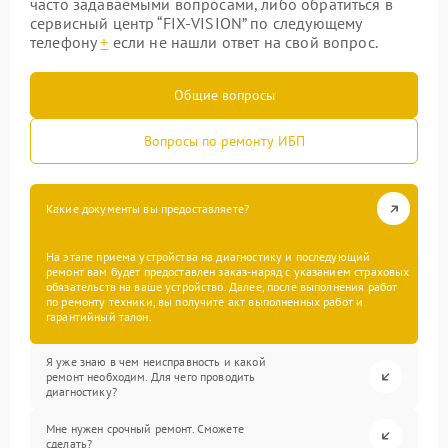
часто задаваемыми вопросами, либо обратиться в
сервисный центр “FIX-VISION” по следующему
телефону
+
если не нашли ответ на свой вопрос.
Общие вопросы
Вопросы по ремонту ИБП
Какие документы вы предоставляете?
На этапе приема устройства на диагностику и последующий
ремонт вам будет предоставлен заказ-наряд с указанием страховых
обязательств на ваше устройство. Далее, после выполнения работ
по ремонту техники, вы получите акт выполненных работ и
гарантийный талон.
Я уже знаю в чем неисправность и какой
ремонт необходим. Для чего проводить
диагностику?
Мне нужен срочный ремонт. Сможете
сделать?