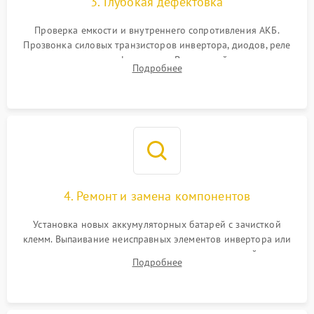
3. Глубокая дефектовка
Поломка системы защиты
1000 ₽
Подробнее →
от перегрузок
Проверка емкости и внутреннего сопротивления АКБ.
Прозвонка силовых транзисторов инвертора, диодов, реле
Неисправность системы
переключения и трансформатора. Визуальный поиск вздутых
Подробнее
защиты от короткого
1500 ₽
Подробнее →
конденсаторов и прогаров на печатной плате.
замыкания
Повреждение системы
1000 ₽
Подробнее →
защиты от перегрева
Неисправность системы
защиты от
1500 ₽
Подробнее →
перенапряжения
4. Ремонт и замена компонентов
Установка новых аккумуляторных батарей с зачисткой
клемм. Выпаивание неисправных элементов инвертора или
цепи зарядки и монтаж новых радиодеталей.
Подробнее
Восстановление поврежденных токоведущих дорожек и
замена реле.