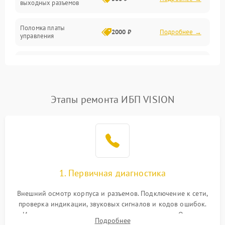
выходных разъемов
Механические повреждения
Поломка платы
Механика
2000 ₽
Подробнее →
управления
Неисправность
3000 ₽
Подробнее →
трансформатора
Повреждение
Этапы ремонта ИБП VISION
500 ₽
Подробнее →
конденсаторов
Поломка предохранителя
100 ₽
Подробнее →
Неисправность системы
1000 ₽
Подробнее →
охлаждения
1. Первичная диагностика
Неисправность
500 ₽
Подробнее →
Внешний осмотр корпуса и разъемов. Подключение к сети,
индикаторов
проверка индикации, звуковых сигналов и кодов ошибок.
Измерение входного и выходного напряжения. Оценка
Поломка фильтров
Подробнее
1000 ₽
Подробнее →